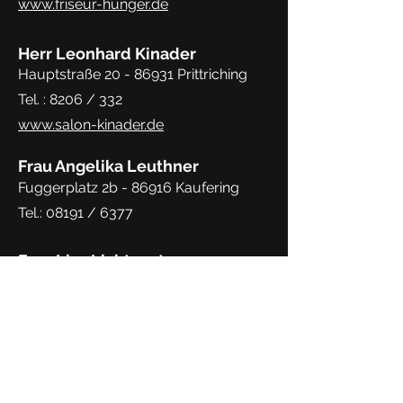
www.friseur-hunger.de
Herr Leonhard Kinader
Hauptstraße
20 - 86931
Prittriching
Tel. : 8206 / 332
www.salon-kinader.de
Frau Angelika Leuthner
Fuggerplatz 2b - 86916 Kaufering
Tel.: 08191 / 6377
Frau Lisa Lichtenstern
Am Englischen Garten
32 - 86899
Landsberg
08191/3055141
lichtenstern@t-online.de